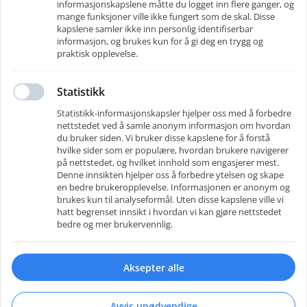
informasjonskapslene måtte du logget inn flere ganger, og
mange funksjoner ville ikke fungert som de skal. Disse
kapslene samler ikke inn personlig identifiserbar
informasjon, og brukes kun for å gi deg en trygg og
JobLaunch AS
praktisk opplevelse.
JobLaunch - Sikre rett kompetanse til din bedrift og jobb muligheter for deg
som kandidat på en moderne og effektiv måte for gjensidig tilfredsstillelse
og høy samfunnsnytte.
Statistikk
Statistikk-informasjonskapsler hjelper oss med å forbedre
Kontakter
nettstedet ved å samle anonym informasjon om hvordan
Telefon
:
95403256
du bruker siden. Vi bruker disse kapslene for å forstå
E-post
:
sah@joblaunch.no
hvilke sider som er populære, hvordan brukere navigerer
på nettstedet, og hvilket innhold som engasjerer mest.
Denne innsikten hjelper oss å forbedre ytelsen og skape
en bedre brukeropplevelse. Informasjonen er anonym og
brukes kun til analyseformål. Uten disse kapslene ville vi
Brukervilkår
Personvern
Informasjonskapsler
Gå til bedriftsportalen
hatt begrenset innsikt i hvordan vi kan gjøre nettstedet
bedre og mer brukervennlig.
Karriereside
av
recman
Aksepter alle
Avvis unødvendige